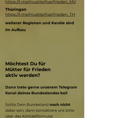
https://t.me/muetterfuerfrieden_MV
Thüringen
https://t.me/muetterfuerfrieden_TH
weiterer Regionen und Kanäle sind
im Aufbau
Möchtest Du für
Mütter für Frieden
aktiv werden?
Dann trete gerne unserem Telegram
Kanal deines Bundeslandes bei!
Sollte Dein Bundesland
noch nicht
dabei sein, dann kontaktiere uns bitte
über das Kontaktformular.