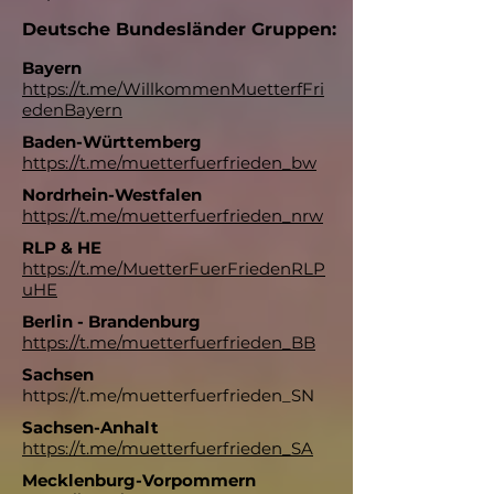
Deutsche Bundesländer Gruppen:
Bayern
https://t.me/WillkommenMuetterfFri
edenBayern
Baden-Württemberg
https://t.me/muetterfuerfrieden_bw
Nordrhein-Westfalen
https://t.me/muetterfuerfrieden_nrw
RLP & HE
https://t.me/MuetterFuerFriedenRLP
uHE
Berlin - Brandenburg
https://t.me/muetterfuerfrieden_BB
Sachsen
https://t.me/muetterfuerfrieden_SN
Sachsen-Anhalt
https://t.me/muetterfuerfrieden_SA
Mecklenburg-Vorpommern