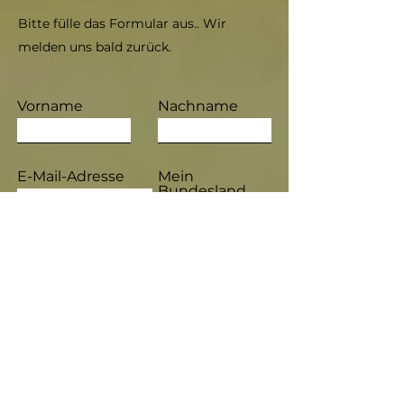
Bitte fülle das Formular aus.. Wir
melden uns bald zurück.
Vorname
Nachname
E-Mail-Adresse
Mein
Bundesland
die mit * gekennzeichneten Felder sind
Pflichtfelder
Nachricht hinterlassen